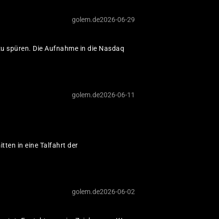
golem.de
2026-06-29
Wie Deutsc
zu spüren. Die Aufnahme in die Nasdaq
Software l
Digitale Souveränität: 
voran – der Weg ist lang
golem.de
2026-06-11
Österreichs
ten in eine Talfahrt der
Souveränit
sterreich ist nicht gera
in der EU an.
golem.de
2026-06-02