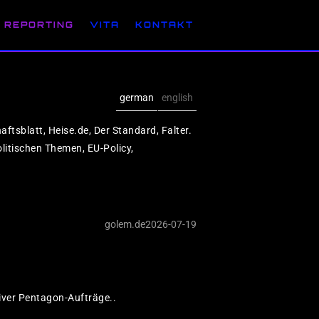
REPORTING
VITA
KONTAKT
german
english
aftsblatt, Heise.de, Der Standard, Falter.
litischen Themen, EU-Policy,
golem.de
2026-07-19
Nasdaq: Bl
Bewertung
tiver Pentagon-Aufträge..
An der Nasdaq herrscht 
hinterfragt.