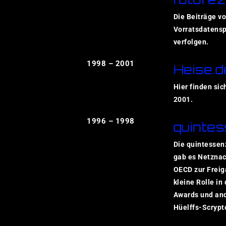
Die Beiträge v
Vorratsdatensp
verfolgen.
1998 – 2001
Heise.d
Hier finden sic
2001.
1996 – 1998
quintes
Die quintessen
gab es Netznac
OECD zur Freig
kleine Rolle i
Awards und and
Hüelffs-Scrypt