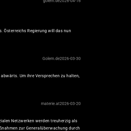
golem.de
2026-04-16
Propagandamaschinerien
Desinformationskampagne
. Österreichs Regierung will das nun
KI-Investit
Microsofts Deal mit Ope
fürchten, dass die gepla
Golem.de
2026-03-30
 abwärts. Um ihre Versprechen zu halten,
KI-Blase : 
Der Herbst 1999, als di
damals Suchmaschinen re
materie.at
2026-03-20
Börsenkurse von Cisco d
zialen Netzwerken werden treuherzig als
 Maßnahmen zur Generalüberwachung durch