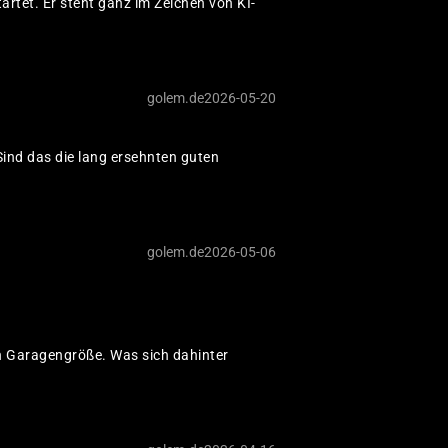
rtet. Er steht ganz im Zeichen von KI-
Überwachun
Polizeifunk
golem.de
2026-05-20
Wie alle Mobilfunknetze
wie im Iran entfernt.
Sind das die lang ersehnten guten
Überwachun
golem.de
2026-05-06
Mobilfunk g
Technisch dauert es mit
trotzdem schon vorgeleg
in Garagengröße. Was sich dahinter
Propaganda