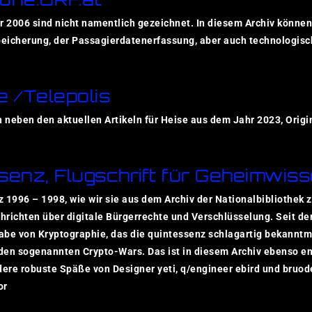
or 2006 sind nicht namentlich gezeichnet. In diesem Archiv könne
eicherung, der Passagierdatenerfassung, aber auch technologisc
e /Telepolis
h neben den aktuellen Artikeln für Heise aus dem Jahr 2023, Origi
senz, Flugschrift für Geheimwis
z 1996 – 1998, wie wir sie aus dem Archiv der Nationalbiblioth
hrichten über digitale Bürgerrechte und Verschlüsselung. Seit d
abe von Kryptographie, das die quintessenz schlagartig bekanntma
n den sogenannten Crypto-Wars. Das ist in diesem Archiv ebenso e
ere robuste Späße von Designer yeti, q/engineer ebird und bruod
or