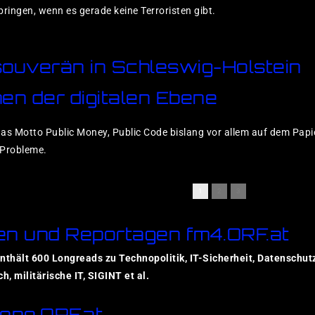
bringen, wenn es gerade keine Terroristen gibt.
 souverän in Schleswig-Holstein
en der digitalen Ebene
as Motto Public Money, Public Code bislang vor allem auf dem Papier
 Probleme.
1
2
3
en und Reportagen fm4.ORF.at
nthält 600 Longreads zu Technopolitik, IT-Sicherheit, Datenschutz
h, militärische IT, SIGINT et al.
one.ORF.at