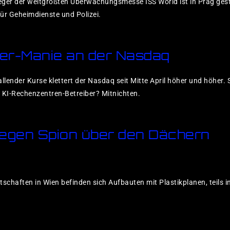
ger der weltgrößten Überwachungsmesse ISS World ist in Prag gesta
r Geheimdienste und Polizei.
ter-Manie an der Nasdaq
lender Kurse klettert der Nasdaq seit Mitte April höher und höher. 
 KI-Rechenzentren-Betreiber? Mitnichten.
gegen Spion über den Dächern
tschaften in Wien befinden sich Aufbauten mit Plastikplanen, teils 